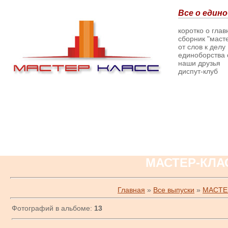
Все о едино
коротко о гла
сборник "масте
от слов к делу
единоборства о
наши друзья
диспут-клуб
МАСТЕР-КЛА
Главная
»
Все выпуски
»
МАСТЕ
Фотографий в альбоме:
13