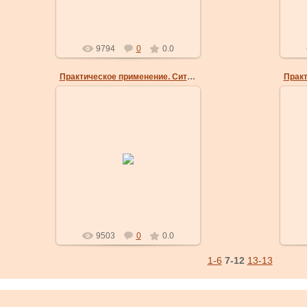
masterklass
9794
0
0.0
Практическое применение. Ситуация 2.
24 Мар 2009
5. 
4. Плотно забираем запястье в
замок.
masterklass
9503
0
0.0
1-6
7-12
13-13