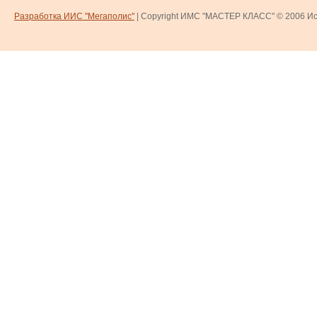
Разработка ИИС "Мегаполис"
| Copyright ИМС "МАСТЕР КЛАСС" © 2006
Ис