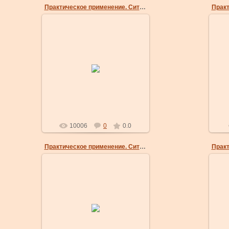
Практическое применение. Ситуация 1.
24 Мар 2009
1
7. Бросок осуществляется за
си
счет удара левой рукой. Важно,
вплоть до последнего момента,
выя
плотно прижимать голову прот...
masterklass
10006
0
0.0
Практическое применение. Ситуация 2.
24 Мар 2009
2. Нападающий, подбегая,
перехватывает руку с
на
телефоном и тянет к себе, мы не
за
пытаемся сопротивляться, а
двигаемся вм...