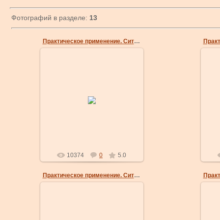
Фотографий в разделе:
13
Практическое применение. Ситуация 1.
24 Мар 2009
1. Нападающий захватывает вас
за куртку обеими руками. Сам по
себе захват для здоровья не
опасен, но к последующим во...
masterklass
10374
0
5.0
Практическое применение. Ситуация 1.
24 Мар 2009