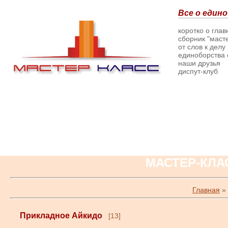
Все о едино
коротко о гла
сборник "масте
от слов к делу
единоборства о
наши друзья
диспут-клуб
МАСТЕР-КЛА
Главная
»
Прикладное Айкидо
[13]