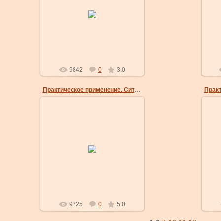
3. Свободной рукой «забираем»
4. 
голову нападающего и прижимаем
дв
к своему плечу.
masterklass
9842
0
3.0
Практическое применение. Ситуация 1.
24 Мар 2009
5. Продолжаем выводить из
6. 
равновесия, плотно прижимая
опро
голову к плечу.
masterklass
9725
0
5.0