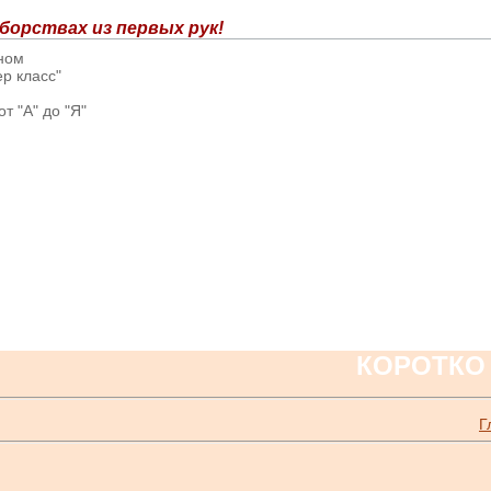
борствах из первых рук!
вном
р класс"
т "А" до "Я"
КОРОТКО
Г