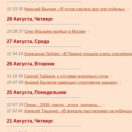
11:33:35
Николай Валуев: «Я готов сделать все для победы»
(0)
28 Августа, Четверг
10:28:37
Олег Маскаев прибыл в Москву
(0)
27 Августа, Среда
11:34:19
Александр Лебзяк: «В Пекине прошла очень специфи
26 Августа, Вторник
11:19:30
Сергей Табаков: к отставке морально готов
(0)
10:47:59
Андрей Баланов завершил спортивную карьеру
(0)
25 Августа, Понедельник
12:07:33
Пекин - 2008: дзюдо - итоги, причины...
(0)
11:52:41
Алексей Тищенко: «В финале рассчитывал на кубинца
21 Августа, Четверг