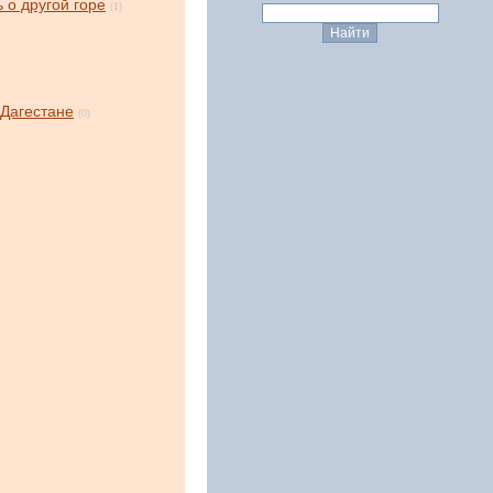
 о другой горе
(1)
 Дагестане
(0)