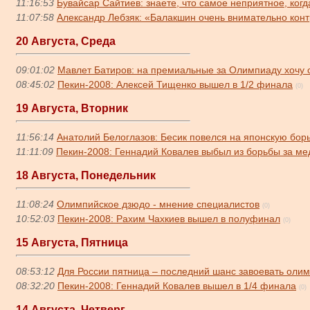
11:16:53
Бувайсар Сайтиев: знаете, что самое неприятное, ког
11:07:58
Александр Лебзяк: «Балакшин очень внимательно кон
20 Августа, Среда
09:01:02
Мавлет Батиров: на премиальные за Олимпиаду хочу 
08:45:02
Пекин-2008: Алексей Тищенко вышел в 1/2 финала
(0)
19 Августа, Вторник
11:56:14
Анатолий Белоглазов: Бесик повелся на японскую борьб
11:11:09
Пекин-2008: Геннадий Ковалев выбыл из борьбы за ме
18 Августа, Понедельник
11:08:24
Олимпийское дзюдо - мнение специалистов
(0)
10:52:03
Пекин-2008: Рахим Чахкиев вышел в полуфинал
(0)
15 Августа, Пятница
08:53:12
Для России пятница – последний шанс завоевать оли
08:32:20
Пекин-2008: Геннадий Ковалев вышел в 1/4 финала
(0)
14 Августа, Четверг