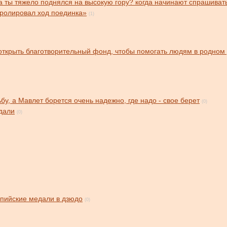
да ты тяжело поднялся на высокую гору? когда начинают спрашивать
тролировал ход поединка»
(1)
открыть благотворительный фонд, чтобы помогать людям в родном
у, а Мавлет борется очень надежно, где надо - свое берет
(0)
дали
(0)
мпийские медали в дзюдо
(0)