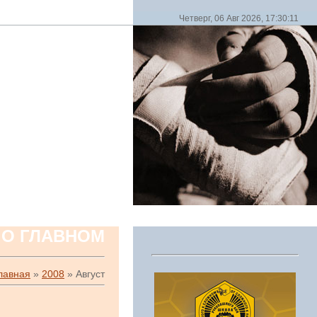
Четверг, 06 Авг 2026, 17:30:11
 О ГЛАВНОМ
лавная
»
2008
»
Август