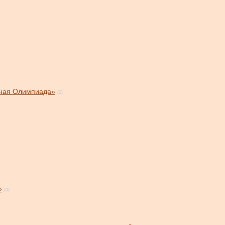
чная Олимпиада»
(0)
»
(0)