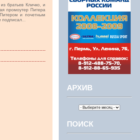
из братьев Кличко, и
мая промоутер Питера
 Питером и почетным
 подписал...
АРХИВ
ПОИСК