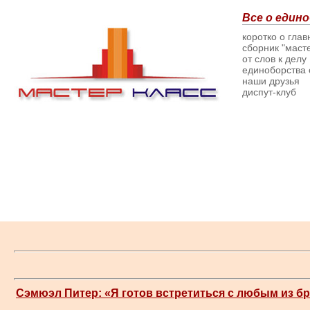
Все о едино
коротко о гла
сборник "масте
от слов к делу
единоборства о
наши друзья
диспут-клуб
Сэмюэл Питер: «Я готов встретиться с любым из б