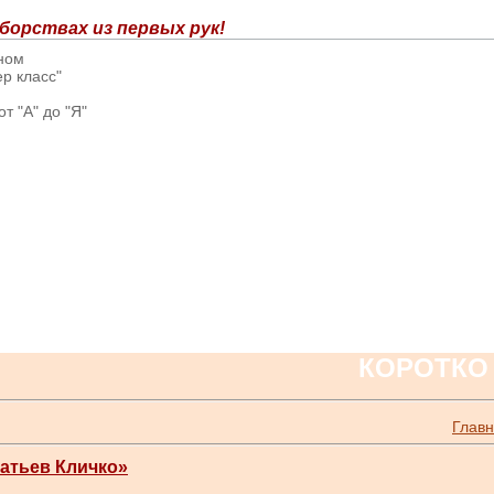
борствах из первых рук!
вном
р класс"
т "А" до "Я"
КОРОТКО
Глав
ратьев Кличко»