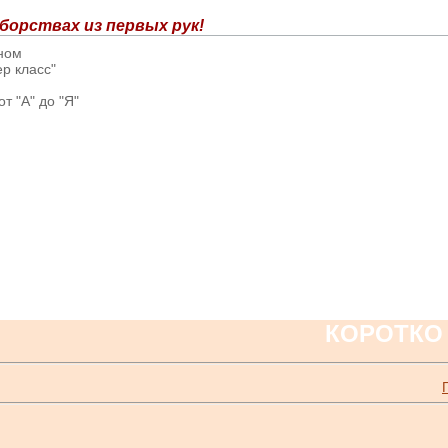
борствах из первых рук!
вном
р класс"
т "А" до "Я"
КОРОТКО