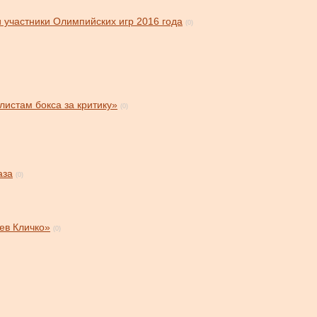
 участники Олимпийских игр 2016 года
(0)
истам бокса за критику»
(0)
аза
(0)
ев Кличко»
(0)