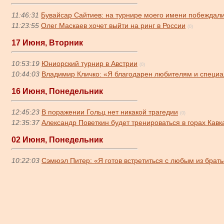
11:46:31
Бувайсар Сайтиев: на турнире моего имени побеждали
11:23:55
Олег Маскаев хочет выйти на ринг в России
(0)
17 Июня, Вторник
10:53:19
Юниорский турнир в Австрии
(0)
10:44:03
Владимир Кличко: «Я благодарен любителям и специал
16 Июня, Понедельник
12:45:23
В поражении Гольц нет никакой трагедии
(0)
12:35:37
Александр Поветкин будет тренироваться в горах Кавк
02 Июня, Понедельник
10:22:03
Сэмюэл Питер: «Я готов встретиться с любым из брать