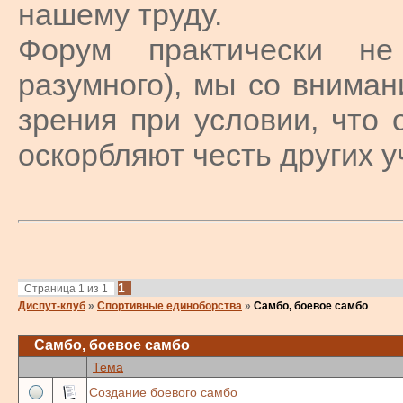
нашему труду.
Форум практически не
разумного), мы со внима
зрения при условии, что 
оскорбляют честь других у
1
Страница
1
из
1
Диспут-клуб
»
Спортивные единоборства
»
Самбо, боевое самбо
Самбо, боевое самбо
Тема
Создание боевого самбо