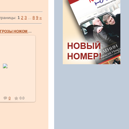
траницы:
1
2
3
...
8
9
»
ЗАЩИТА ОТ УГРОЗЫ НОЖОМ СЗАДИ
 Июл 2007
Крупный план.
masterklass
0
0.0