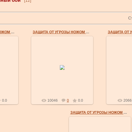
шный бой
[12]
С
ЗАЩИТА ОТ УГРОЗЫ НОЖОМ СЗАДИ
ЗАЩИТА ОТ УГРОЗЫ НОЖОМ СЗАДИ
23 Июл 2007
3. Продолжая вращательное
23
атываем
движение руками,
 отводим
разворачиваемся против часовой
3-1. 
ем самым
стрелки, заставляя нападающего
 локтя.
развернуться...
masterklass
0.0
10046
0
0.0
2066
ЗАЩИТА ОТ УГРОЗЫ НОЖОМ СЗАДИ