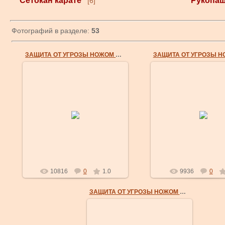
Сетокан карате
Рукопа
[6]
Фотографий в разделе:
53
ЗАЩИТА ОТ УГРОЗЫ НОЖОМ СЗАДИ
23 Июл 2007
23 Июл 2007
1. При данной атаке необходимо
2. Правой рукой захв
расслабиться и не паниковать. У
запястье противника и
нападающего должно создаться
его руку вперед-вниз, т
впечатление, что вы не со...
делая «болевой замок»
masterklass
masterklass
10816
0
1.0
9936
0
ЗАЩИТА ОТ УГРОЗЫ НОЖОМ СЗАДИ