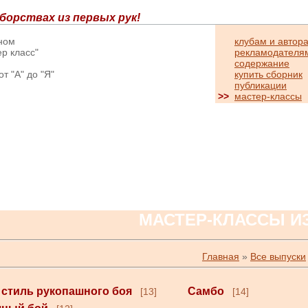
борствах из первых рук!
вном
клубам и автор
р класс"
рекламодателя
содержание
т "А" до "Я"
купить сборник
публикации
>>
мастер-классы
МАСТЕР-КЛАССЫ И
Главная
»
Все выпуски
 стиль рукопашного боя
Самбо
[13]
[14]