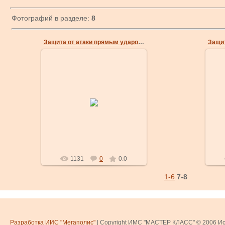
Фотографий в разделе:
8
Защита от атаки прямым ударом руки в голову
18 Авг 2008
7. С шагом правой ногой в
8
сторону заводим вращательным
дв
движением правую руку ему за
спи
голову.
его 
masterklass
1131
0
0.0
1-6
7-8
Разработка ИИС "Мегаполис"
| Copyright ИМС "МАСТЕР КЛАСС" © 2006
Ис