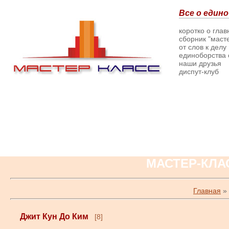
Все о едино
коротко о гла
сборник "масте
от слов к делу
единоборства о
наши друзья
диспут-клуб
МАСТЕР-КЛА
Главная
»
Джит Кун До Ким
[8]