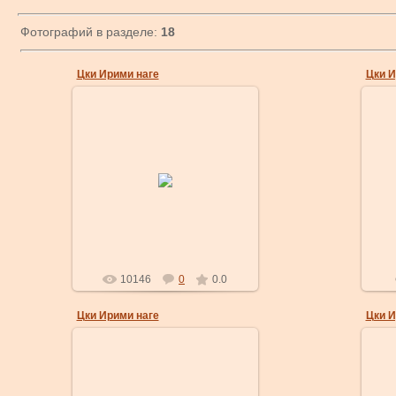
Фотографий в разделе:
18
Цки Ирими наге
Цки И
У
29 Ноя 2007
д
Камае.
бл
masterklass
10146
0
0.0
Цки Ирими наге
Цки И