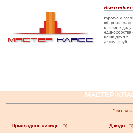
Все о едино
коротко о гла
сборник "масте
от слов к делу
единоборства о
наши друзья
диспут-клуб
МАСТЕР-КЛА
Главная
»
Прикладное айкидо
Дзюдо
[9]
[9