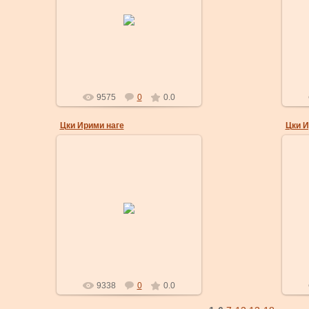
29 Ноя 2007
С
Наге придерживает руку и голову
пр
Уке.
masterklass
9575
0
0.0
Цки Ирими наге
Цки И
29 Ноя 2007
С ш
Голова должна быть плотно
прижата, исключая любую
ВА
возможность освободиться.
бро
masterklass
9338
0
0.0