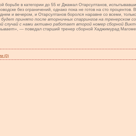
й борьбе в категории до 55 кг Джамал Отарсултанов, испытывавш
ловодске без ограничений, однако пока не готов на сто процентов.
днем и вечером, и Отарсултанов боролся наравне со всеми, только
будет принято после вторничных спаррингов на тренерском со
ний случай с нами активно работает второй номер сборной Викт
ытывает»
, — поведал старший тренер сборной Хаджимурад Магоме
и (0)