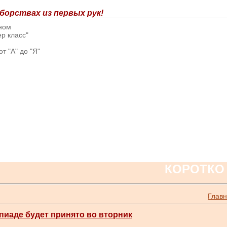
борствах из первых рук!
вном
р класс"
т "А" до "Я"
КОРОТКО
Глав
пиаде будет принято во вторник