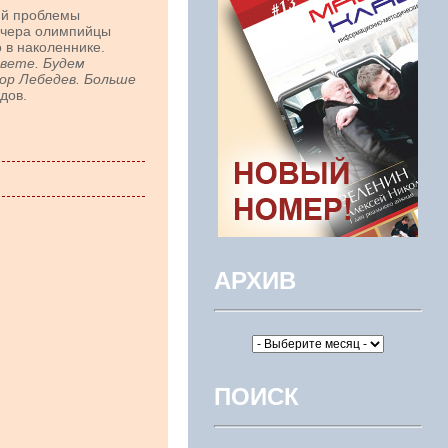
ий проблемы
 Вчера олимпийцы
 в наколеннике.
вете. Будем
ор Лебедев. Больше
дов.
АРХИВ
ПОИСК