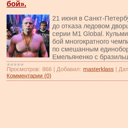
бой».
21 июня в Санкт-Петерб
до отказа ледовом двор
серии M1 Global. Кульм
бой многократного чемп
по смешанным единобо
Емельяненко с бразильц
Просмотров:
866
|
Добавил:
masterklass
|
Дат
Комментарии (0)