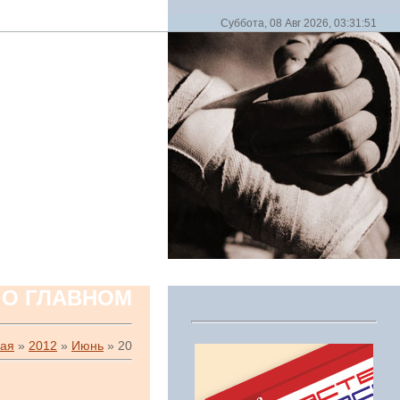
Суббота, 08 Авг 2026, 03:31:51
 О ГЛАВНОМ
ная
»
2012
»
Июнь
»
20