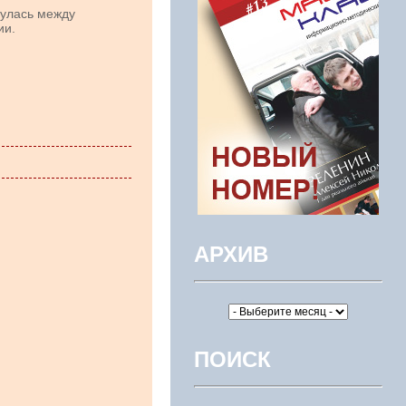
нулась между
ии.
АРХИВ
ПОИСК