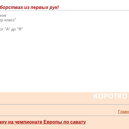
борствах из первых рук!
вном
р класс"
т "А" до "Я"
КОРОТКО
Глав
ну на чемпионате Европы по савату