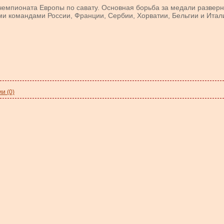
чемпионата Европы по савату. Основная борьба за медали развер
и командами России, Франции, Сербии, Хорватии, Бельгии и Итал
и (0)