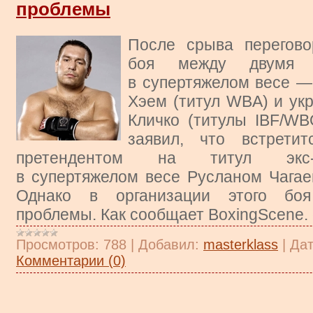
проблемы
После срыва перегово
боя между двумя 
в супертяжелом весе 
Хэем (титул WBA) и у
Кличко (титулы IBF/WB
заявил, что встрети
претендентом на титул экс
в супертяжелом весе Русланом Чагае
Однако в организации этого боя
проблемы. Как сообщает BoxingScene.
Просмотров:
788
|
Добавил:
masterklass
|
Дат
Комментарии (0)