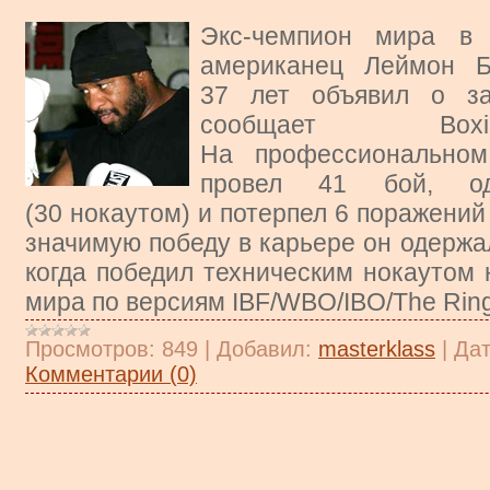
Экс-чемпион мира в 
американец Леймон Б
37 лет объявил о за
сообщает Boxi
На профессиональном
провел 41 бой, о
(30 нокаутом) и потерпел 6 поражений
значимую победу в карьере он одержал
когда победил техническим нокаутом
мира по версиям IBF/WBO/IBO/The Ring
Просмотров:
849
|
Добавил:
masterklass
|
Дат
Комментарии (0)