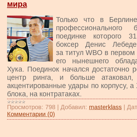
мира
Только что в Берлин
профессионального 
поединке которого
31
боксер Денис Лебеде
за титул WBO в первом
его нынешнего облад
Хука. Поединок начался достаточно р
центр ринга, и больше атаковал,
акцентированные удары по корпусу, а 
блока, на контратаках.
Просмотров:
798
|
Добавил:
masterklass
|
Дат
Комментарии (0)