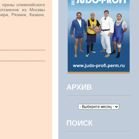
а призы олимпийского
ртсменов из Москвы
ира, Рязани, Казани,
АРХИВ
ПОИСК