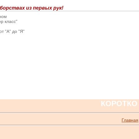
борствах из первых рук!
вном
р класс"
т "А" до "Я"
КОРОТКО
Главная