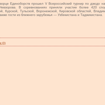
Дворце Единоборств прошел V Всероссийский турнир по дзюдо н
евзорова. В соревнованиях приняли участие более 420 спо
й, Курской, Тульской, Воронежской, Кировской областей, Владим
акже гости из ближнего зарубежья — Узбекистана и Таджикистана.
 (0)