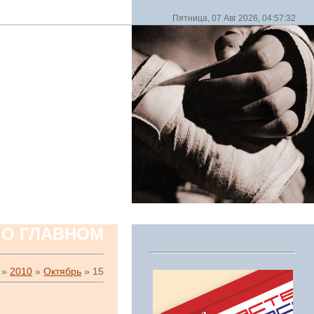
Пятница, 07 Авг 2026, 04:57:32
 О ГЛАВНОМ
»
2010
»
Октябрь
»
15