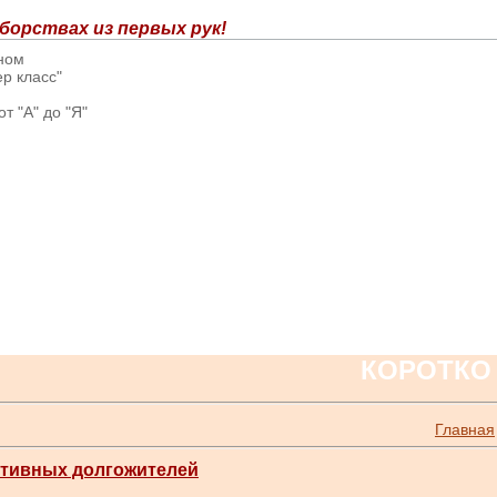
борствах из первых рук!
вном
р класс"
т "А" до "Я"
КОРОТКО
Главная
ртивных долгожителей