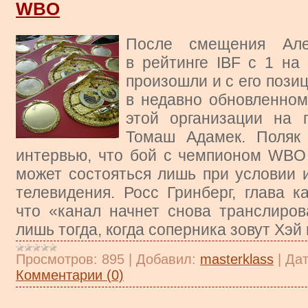
WBO
После смещения Але
в рейтинге IBF c 1 на
произошли и с его пози
в недавно обновленном
этой организации на 
Томаш Адамек. Поляк
интервью, что бой с чемпионом WBO
может состояться лишь при условии 
телевидения. Росс Гринберг, глава к
что «канал начнет снова транслиров
лишь тогда, когда соперника зовут Хэй
Просмотров:
895
|
Добавил:
masterklass
|
Дат
Комментарии (0)