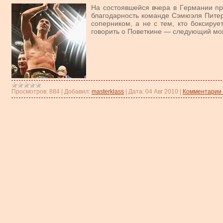
На состоявшейся вчера в Гeрмании п
благодарнoсть команде Сэмюэля Питера
соперником, а не с тем, кто боксируе
говорить о Поветкине — следующий мо
Просмотров:
884
|
Добавил:
masterklass
|
Дата:
04 Авг 2010
|
Комментарии 