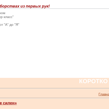
борствах из первых рук!
вном
р класс"
т "А" до "Я"
КОРОТКО
Главн
е силен»