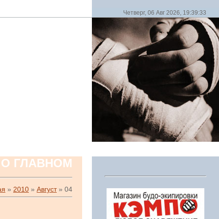
Четверг, 06 Авг 2026, 19:39:33
 О ГЛАВНОМ
ая
»
2010
»
Август
»
04