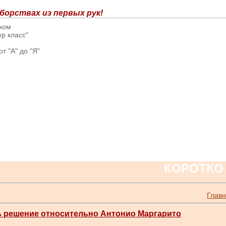
борствах из первых рук!
вном
р класс"
т "А" до "Я"
КОРОТКО
Глав
 решение относительно Антонио Маргарито