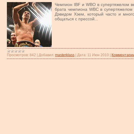
Чемпион IBF и WBO в супертяжелом ве
брата чемпиона WBC в супертяжелом в
Дэвидом Хэем, который часто и много
общаться с прессой...
Просмотров:
842
|
Добавил:
masterklass
|
Дата:
11 Июн 2010
|
Комментарии