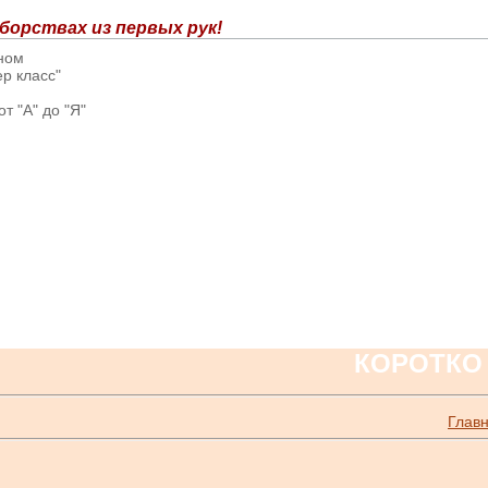
борствах из первых рук!
вном
р класс"
т "А" до "Я"
КОРОТКО
Глав