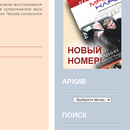
ически восстановился
в супертяжелом весе
лан Чагаев согласился
АРХИВ
ПОИСК