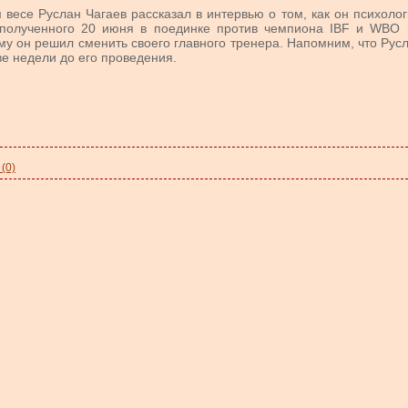
есе Руслан Чагаев рассказал в интервью о том, как он психолог
 полученного 20 июня в поединке против чемпиона IBF и WBO 
му он решил сменить своего главного тренера. Напомним, что Рус
ве недели до его проведения.
(0)