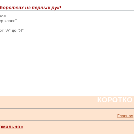
борствах из первых рук!
вном
р класс"
т "А" до "Я"
КОРОТКО
Главная
ормально»