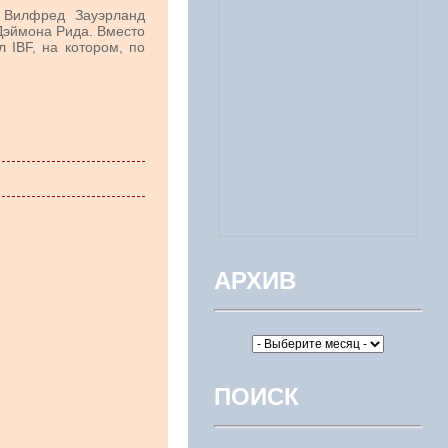
а Вилфред Зауэрланд
Дэймона Рида. Вместо
 IBF, на котором, по
АРХИВ
ПОИСК