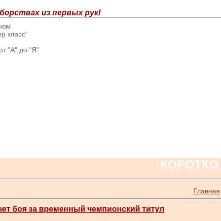
борствах из первых рук!
вном
р класс"
т "А" до "Я"
КОРОТКО
Главная
чет боя за временный чемпионский титул