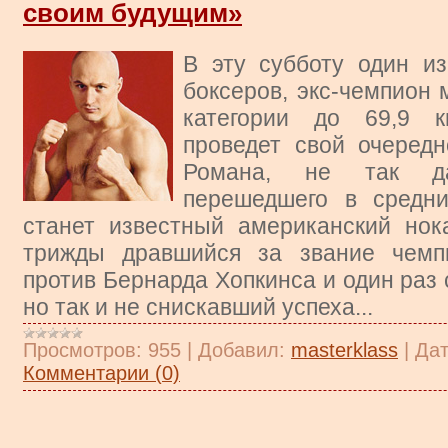
своим будущим»
В эту субботу один и
боксеров, экс-чемпион 
категории до 69,9 
проведет свой очеред
Романа, не так да
перешедшего в средни
станет известный американский нок
трижды дравшийся за звание чемп
против Бернарда Хопкинса и один раз
но так и не снискавший успеха...
Просмотров:
955
|
Добавил:
masterklass
|
Дат
Комментарии (0)