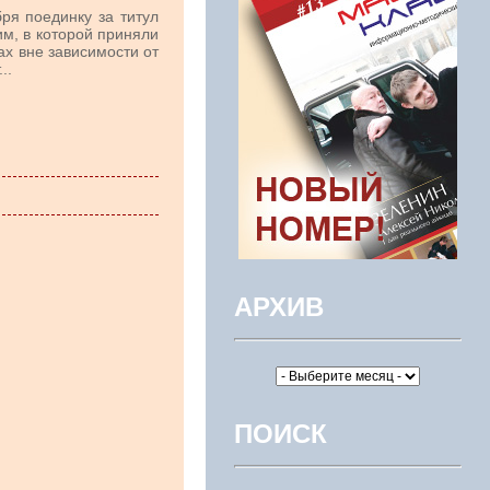
ря поединку за титул
м, в которой приняли
ах вне зависимости от
..
АРХИВ
ПОИСК