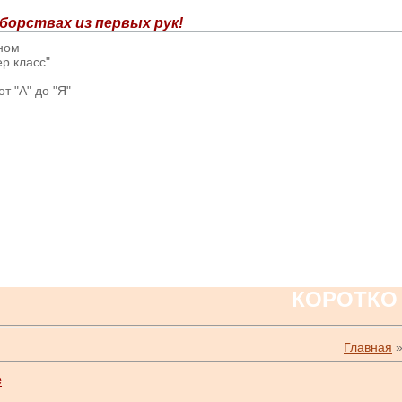
борствах из первых рук!
вном
р класс"
т "А" до "Я"
КОРОТКО
Главная
е