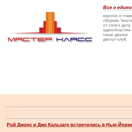
Все о едино
коротко о гла
сборник "масте
от слов к делу
единоборства о
наши друзья
диспут-клуб
Рой Джонс и Джо Кальзаге встретились в Нью-Йорк