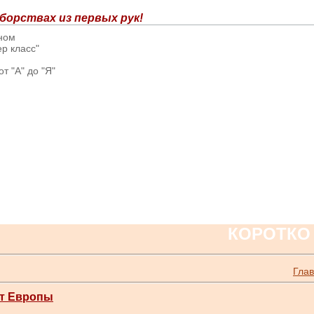
борствах из первых рук!
вном
р класс"
т "А" до "Я"
КОРОТКО
Гла
ат Европы