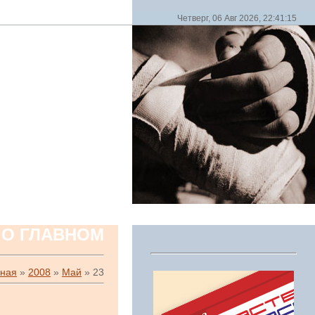
Четверг, 06 Авг 2026, 22:41:15
 О ГЛАВНОМ
вная
»
2008
»
Май
»
23