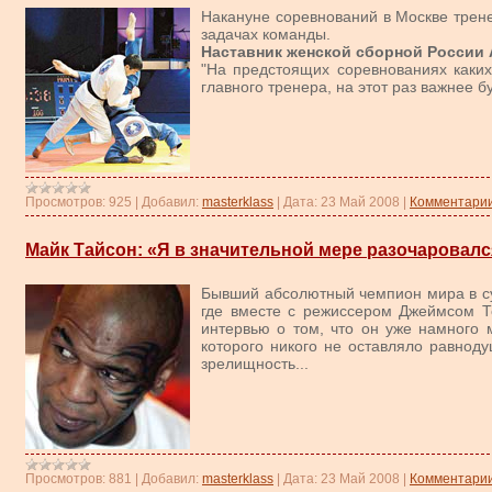
Накануне соревнований в Москве трен
задачах команды.
Наставник женской сборной России
"На предстоящих соревнованиях каких
главного тренера, на этот раз важнее б
Просмотров:
925
|
Добавил:
masterklass
|
Дата:
23 Май 2008
|
Комментарии
Майк Тайсон: «Я в значительной мере разочаровалс
Бывший абсолютный чемпион мира в су
где вместе с режиссером Джеймсом Т
интервью о том, что он уже намного 
которого никого не оставляло равноду
зрелищность...
Просмотров:
881
|
Добавил:
masterklass
|
Дата:
23 Май 2008
|
Комментарии