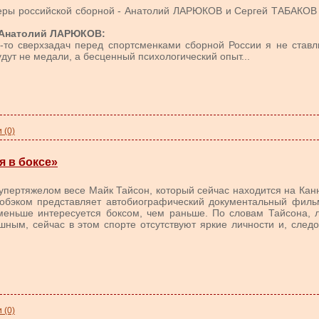
еры российской сборной - Анатолий ЛАРЮКОВ и Сергей ТАБАКОВ 
 Анатолий ЛАРЮКОВ:
-то сверхзадач перед спортсменками сборной России я не ставл
удут не медали, а бесценный психологический опыт...
 (0)
я в боксе»
пертяжелом весе Майк Тайсон, который сейчас находится на Кан
обэком представляет автобиографический документальный фильм
меньше интересуется боксом, чем раньше. По словам Тайсона, 
шным, сейчас в этом спорте отсутствуют яркие личности и, следо
 (0)