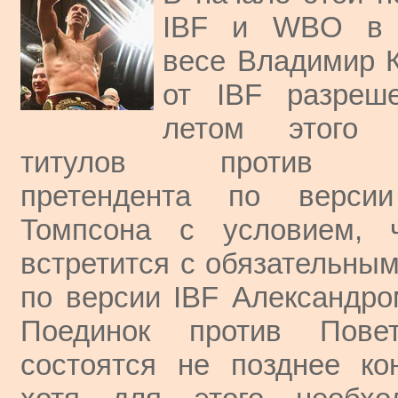
IBF и WBO в 
весе Владимир К
от IBF разреш
летом этого 
титулов против обя
претендента по верс
Томпсона с условием, 
встретится с обязательны
по версии IBF Александро
Поединок против Пове
состоятся не позднее ко