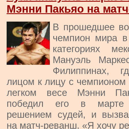
Мэнни Пакьяо на мат
В прошедшее вос
чемпион мира в
категориях ме
Мануэль Марке
Филиппинах, г
лицом к лицу с чемпионом
легком весе Мэнни Пак
победил его в марте 
решением судей, и вызв
на матч-реванш. «Я хочу ре