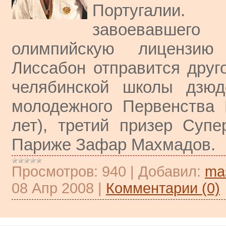
Португали
завоевавшего
олимпийскую лицензи
Лиссабон отправится друг
челябинской школы дзюд
молодежного Первенства 
лет), третий призер Супе
Париже Зафар Махмадов.
Просмотров:
940
|
Добавил:
ma
08 Апр 2008
|
Комментарии (0)