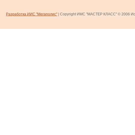
Разработка ИИС "Мегаполис"
| Copyright ИМС "МАСТЕР КЛАСС" © 2006
Ис