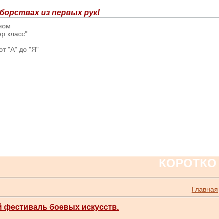
борствах из первых рук!
вном
р класс"
т "А" до "Я"
КОРОТКО
Главная
 фестиваль боевых искусств.