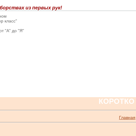
борствах из первых рук!
вном
р класс"
т "А" до "Я"
КОРОТКО
Главная