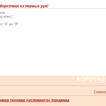
борствах из первых рук!
вном
р класс"
т "А" до "Я"
КОРОТКО
Главна
ример техники «условного» поединка