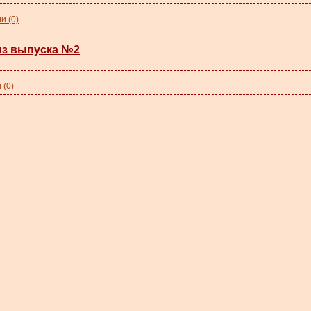
и (0)
из выпуска №2
 (0)