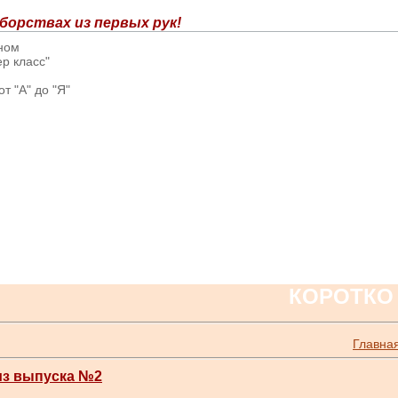
борствах из первых рук!
вном
р класс"
т "А" до "Я"
КОРОТКО
Главна
из выпуска №2