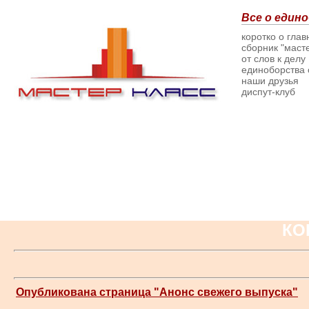
Все о едино
коротко о гла
сборник "масте
от слов к делу
единоборства о
наши друзья
диспут-клуб
КО
Опубликована страница "Анонс свежего выпуска"